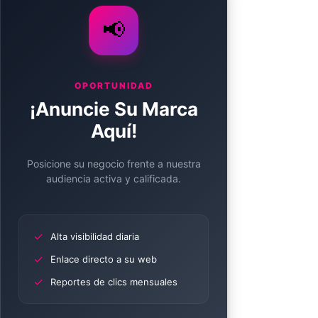
📢
OPORTUNIDAD
¡Anuncie Su Marca
Aquí!
Posicione su negocio frente a nuestra
audiencia activa y calificada.
✓
Alta visibilidad diaria
✓
Enlace directo a su web
✓
Reportes de clics mensuales