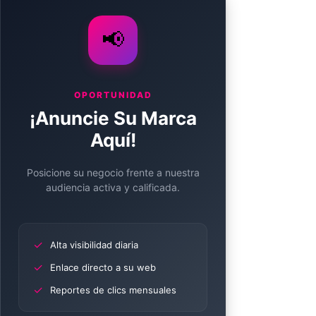
📢
OPORTUNIDAD
¡Anuncie Su Marca
Aquí!
Posicione su negocio frente a nuestra
audiencia activa y calificada.
✓
Alta visibilidad diaria
✓
Enlace directo a su web
✓
Reportes de clics mensuales