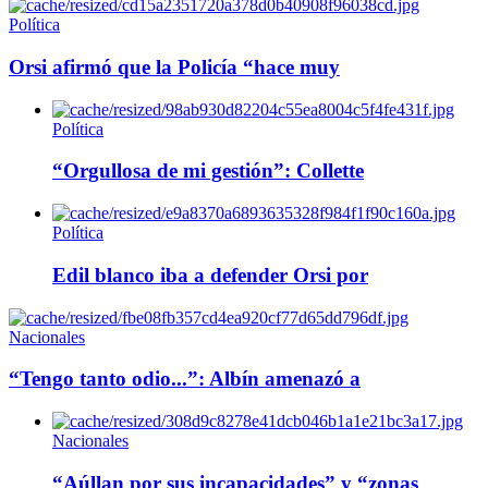
Política
Orsi afirmó que la Policía “hace muy
Política
“Orgullosa de mi gestión”: Collette
Política
Edil blanco iba a defender Orsi por
Nacionales
“Tengo tanto odio...”: Albín amenazó a
Nacionales
“Aúllan por sus incapacidades” y “zonas